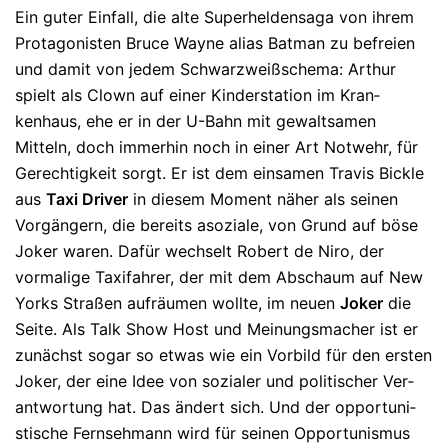
Ein guter Einfall, die alte Superheldensaga von ihrem
Protago­ni­sten Bru­ce Wayne alias Batman zu befreien
und da­mit von jedem Schwarz­weiß­schema: Arthur
spielt als Clown auf ei­ner Kin­derstation im Kran­
kenhaus, ehe er in der U-Bahn mit gewaltsamen
Mitteln, doch immerhin noch in einer Art Notwehr, für
Ge­rechtigkeit sorgt. Er ist dem ein­samen Travis Bickle
aus
Taxi Dri­ver
in diesem Moment näher als seinen
Vor­gängern, die bereits aso­zia­le, von Grund auf böse
Jo­ker waren. Da­für wech­selt Robert de Niro, der
vormalige Taxifahrer, der mit dem Ab­schaum auf New
Yorks Straßen aufräumen wollte, im neuen
Joker
die
Seite. Als Talk Show Host und Meinungsmacher ist er
zu­nächst so­gar so etwas wie ein Vor­bild für den ersten
Joker, der eine Idee von so­zialer und po­li­ti­scher Ver­
ant­wor­tung hat. Das ändert sich. Und der op­por­tu­ni­
sti­sche Fernseh­mann wird für seinen Opportunismus