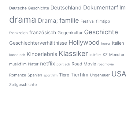
Dokumentarfilm
Deutschland
Deutsche Geschichte
drama
familie
Drama;
Festival
filmtipp
Geschichte
französisch
Gegenkultur
frankreich
Hollywood
Geschlechterverhältnisse
Italien
horror
Klassiker
Kinoerlebnis
KZ
Monster
kanadisch
kultfilm
netflix
Road Movie
musikfilm
Natur
politisch
roadmovie
USA
Tierfilm
Tiere
Romanze
Spanien
Ungeheuer
sportfilm
Zeitgeschichte