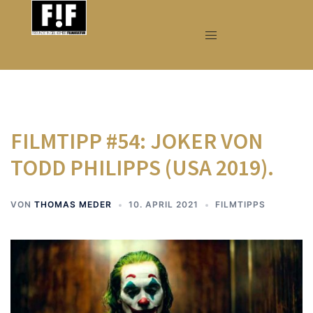
Zum
Inhalt
springen
FILMTIPP #54: JOKER VON
TODD PHILIPPS (USA 2019).
VON
THOMAS MEDER
10. APRIL 2021
FILMTIPPS