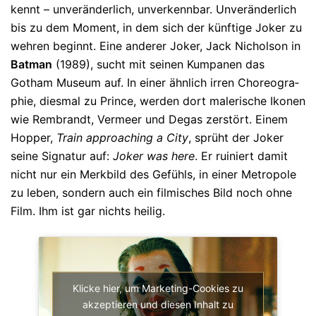
kennt – unveränderlich, unverkennbar. Unveränderlich
bis zu dem Moment, in dem sich der künftige Joker zu
wehren beginnt. Eine anderer Joker, Jack Nicholson in
Batman
(1989), sucht mit seinen Kumpanen das
Gotham Museum auf. In einer ähnlich irren Cho­reo­gra­
phie, diesmal zu Prin­ce, werden dort malerische Ikonen
wie Rembrandt, Ver­meer und Degas zer­stört. Einem
Hopper,
Train approa­ching a City
, sprüht der Joker
seine Signatur auf:
Joker was here
. Er rui­niert da­mit
nicht nur ein Merkbild des Gefühls, in einer Metropole
zu leben, son­dern auch ein filmi­sches Bild noch ohne
Film. Ihm ist gar nichts heilig.
Klicke hier, um Marketing-Cookies zu
akzeptieren und diesen Inhalt zu