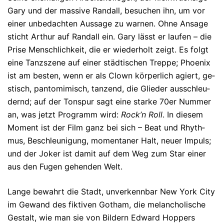
Gary und der massive Randall, besu­chen ihn, um vor
einer unbedachten Aussage zu warnen. Ohne Ansage
sticht Arthur auf Randall ein. Gary lässt er laufen – die
Prise Mensch­lich­keit, die er wiederholt zeigt. Es folgt
eine Tanzs­zene auf einer städtischen Treppe; Phoenix
ist am besten, wenn er als Clown körperlich agiert, ge­
stisch, panto­mi­misch, tanzend, die Glieder aus­schleu­
dernd; auf der Ton­spur sagt eine starke 70er Num­mer
an, was jetzt Pro­gramm wird:
Rock’n Roll
. In diesem
Moment ist der Film ganz bei sich – Beat und Rhyth­
mus, Beschleu­nigung, momentaner Halt, neuer Impuls;
und der Joker ist damit auf dem Weg zum Star einer
aus den Fugen gehenden Welt.
Lange bewahrt die Stadt, unverkennbar New York City
im Gewand des fiktiven Gotham, die melancholische
Gestalt, wie man sie von Bildern Edward Hoppers