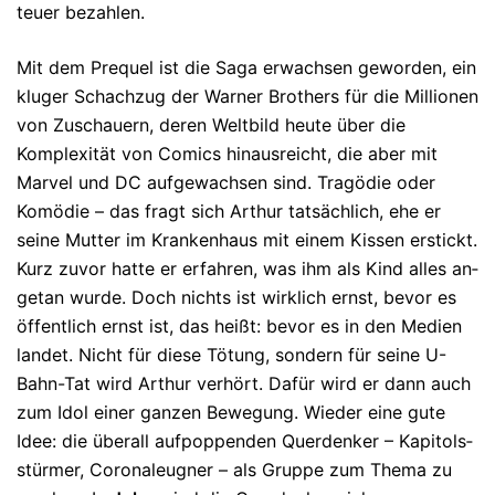
teuer bezahlen.
Mit dem Prequel ist die Saga erwachsen geworden, ein
kluger Schach­zug der War­ner Brothers für die Millionen
von Zuschauern, deren Welt­bild heute über die
Komplexität von Comics hinausreicht, die aber mit
Mar­vel und DC aufgewachsen sind. Tragödie oder
Komödie – das fragt sich Arthur tatsächlich, ehe er
seine Mutter im Krankenhaus mit einem Kissen er­stickt.
Kurz zuvor hatte er er­fahren, was ihm als Kind alles an­
getan wurde. Doch nichts ist wirklich ernst, be­vor es
öffentlich ernst ist, das heißt: bevor es in den Medien
landet. Nicht für diese Tö­tung, son­dern für seine U-
Bahn-Tat wird Arthur verhört. Dafür wird er dann auch
zum Idol einer ganzen Bewegung. Wieder eine gute
Idee: die über­all auf­pop­penden Querdenker – Kapi­tols­
stür­mer, Co­ro­na­leugner – als Gruppe zum Thema zu