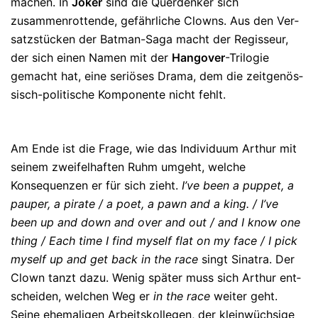
ma­chen. In
Joker
sind die Quer­den­ker sich
zusammenrottende, gefährliche Clowns. Aus den Ver­
satz­stücken der Bat­man-Saga macht der Regisseur,
der sich einen Na­men mit der
Hang­over
-Trilogie
gemacht hat, eine seriöses Drama, dem die zeitge­nös­
sisch-po­li­tische Komponente nicht fehlt.
Am Ende ist die Frage, wie das Individuum Arthur mit
seinem zweifel­haften Ruhm umgeht, welche
Konsequenzen er für sich zieht.
I’ve been a puppet, a
pauper, a pirate / a poet, a pawn and a king. / I’ve
been up and down and over and out / and I know one
thing / Each time I find myself flat on my face / I pick
myself up and get back in the race
singt Sinatra. Der
Clown tanzt dazu. Wenig später muss sich Arthur ent­
schei­den, welchen Weg er
in the race
weiter geht.
Seine ehemaligen Ar­beits­kolle­gen, der kleinwüchsige