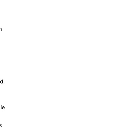
m
nd
ie
s