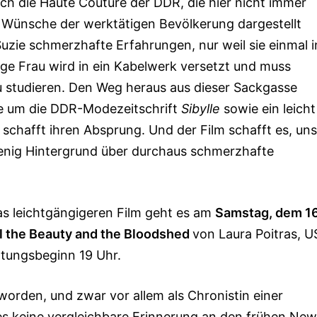
lich die Haute Couture der DDR, die hier nicht immer
Wünsche der werktätigen Bevölkerung dargestellt
uzie schmerzhafte Erfahrungen, nur weil sie einmal i
nge Frau wird in ein Kabelwerk versetzt und muss
zu studieren. Den Weg heraus aus dieser Sackgasse
he um die DDR-Modezeitschrift
Sibylle
sowie ein leicht
schafft ihren Absprung. Und der Film schafft es, uns
wenig Hintergrund über durchaus schmerzhafte
s leichtgängigeren Film geht es am
Samstag, dem 16
l the Beauty and the Bloodshed
von Laura Poitras, 
altungsbeginn 19 Uhr.
worden, und zwar vor allem als Chronistin einer
es keine vergleichbare Erinnerung an den frühen New