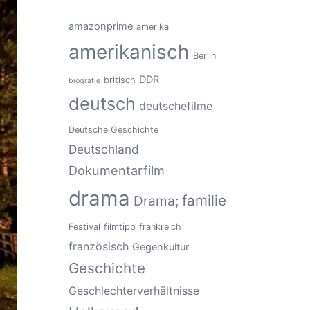
amazonprime
amerika
amerikanisch
Berlin
DDR
britisch
biografie
deutsch
deutschefilme
Deutsche Geschichte
Deutschland
Dokumentarfilm
drama
familie
Drama;
Festival
filmtipp
frankreich
französisch
Gegenkultur
Geschichte
Geschlechterverhältnisse