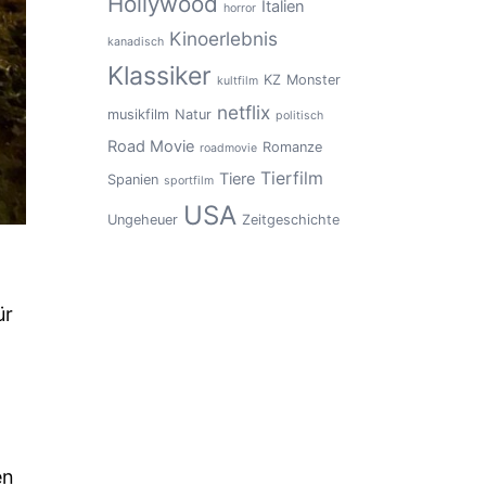
Hollywood
Italien
horror
Kinoerlebnis
kanadisch
Klassiker
KZ
Monster
kultfilm
netflix
musikfilm
Natur
politisch
Road Movie
Romanze
roadmovie
Tierfilm
Tiere
Spanien
sportfilm
USA
Ungeheuer
Zeitgeschichte
ür
en