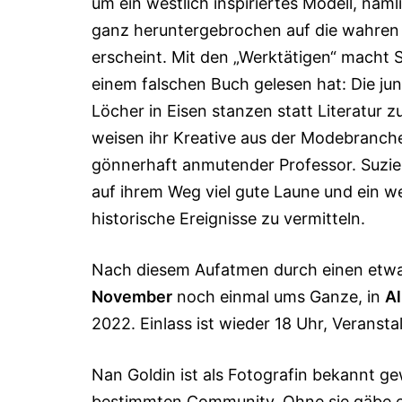
um ein westlich inspiriertes Modell, näm
ganz heruntergebrochen auf die wahren 
erscheint. Mit den „Werktätigen“ macht S
einem falschen Buch gelesen hat: Die ju
Löcher in Eisen stanzen statt Literatur 
weisen ihr Kreative aus der Modebranc
gönner­haft anmutender Professor. Suzie 
auf ihrem Weg viel gute Laune und ein 
historische Ereignisse zu vermitteln.
Nach diesem Aufatmen durch einen etwa
November
noch einmal ums Ganze, in
Al
2022. Einlass ist wieder 18 Uhr, Veranst
Nan Goldin ist als Fotografin bekannt ge
bestimm­ten Commu­nity. Ohne sie gäbe 