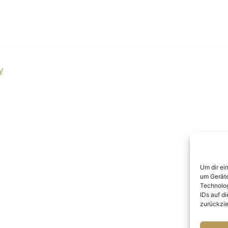
y
Um dir ei
um Geräte
Technolog
IDs auf d
zurückzie