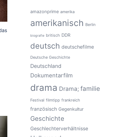
amazonprime
amerika
amerikanisch
Berlin
das
DDR
britisch
biografie
deutsch
deutschefilme
Deutsche Geschichte
Deutschland
Dokumentarfilm
drama
familie
Drama;
Festival
filmtipp
frankreich
französisch
Gegenkultur
Geschichte
Geschlechterverhältnisse