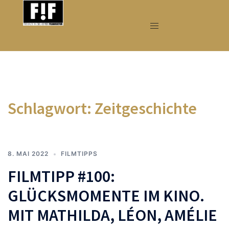
Zum
Inhalt
springen
Schlagwort:
Zeitgeschichte
8. MAI 2022
FILMTIPPS
FILMTIPP #100:
GLÜCKSMOMENTE IM KINO.
MIT MATHILDA, LÉON, AMÉLIE