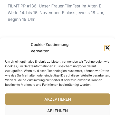
FILMTIPP #136: Unser FrauenFilmFest im Alten E-
Werk! 14. bis 16. November, Einlass jeweils 18 Uhr,
Beginn 19 Uhr.
Schlagwörter
Cookie-Zustimmung
verwalten
amerikanisch
amazonprime
amerika
Berlin
Um dir ein optimales Erlebnis zu bieten, verwenden wir Technologien wie
Cookies, um Geräteinformationen zu speichern und/oder darauf
deutsch
deutschefilme
DDR
britisch
biografie
zuzugreifen. Wenn du diesen Technologien zustimmst, können wir Daten
wie das Surfverhalten oder eindeutige IDs auf dieser Website verarbeiten.
Dokumentarfilm
Deutschland
Deutsche Geschichte
Wenn du deine Zustimmung nicht erteilst oder zurückziehst, können
bestimmte Merkmale und Funktionen beeinträchtigt werden.
drama
familie
Drama;
Festival
filmtipp
Geschichte
französisch
AKZEPTIEREN
Gegenkultur
frankreich
Hollywood
Geschlechterverhältnisse
Italien
horror
ABLEHNEN