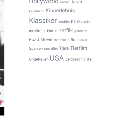
Hollywood
Italien
horror
Kinoerlebnis
kanadisch
Klassiker
KZ
Monster
kultfilm
netflix
musikfilm
Natur
politisch
Road Movie
Romanze
roadmovie
Tierfilm
Tiere
Spanien
sportfilm
USA
Ungeheuer
Zeitgeschichte