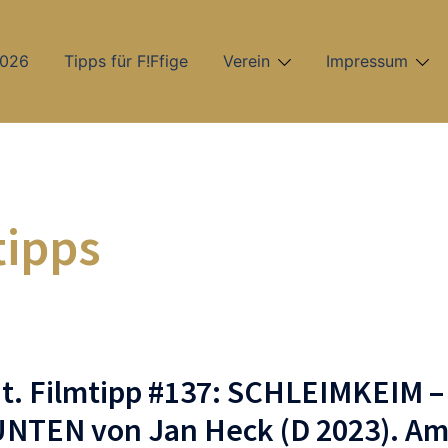
2026
Tipps für F!Ffige
Verein
Impressum
tipps
t. Filmtipp #137: SCHLEIMKEIM –
NTEN von Jan Heck (D 2023). A