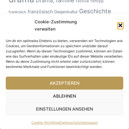
familie
Drama;
Festival
filmtipp
Geschichte
französisch
Gegenkultur
frankreich
Hollywood
Geschlechterverhältnisse
Italien
Cookie-Zustimmung
horror
verwalten
Klassiker
Kinoerlebnis
KZ
Monster
kanadisch
kultfilm
netflix
Road Movie
Um dir ein optimales Erlebnis zu bieten, verwenden wir Technologien wie
musikfilm
Natur
politisch
roadmovie
Cookies, um Geräteinformationen zu speichern und/oder darauf
USA
Tierfilm
Tiere
zuzugreifen. Wenn du diesen Technologien zustimmst, können wir Daten
Romanze
Spanien
Ungeheuer
sportfilm
wie das Surfverhalten oder eindeutige IDs auf dieser Website verarbeiten.
Zeitgeschichte
Wenn du deine Zustimmung nicht erteilst oder zurückziehst, können
bestimmte Merkmale und Funktionen beeinträchtigt werden.
AKZEPTIEREN
ABLEHNEN
EINSTELLUNGEN ANSEHEN
© 2026 F!F. Stolz präsentiert von
Sydney
Cookie-Richtlinie
Datenschutz
Impressum