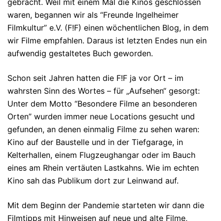
gebracht. Weil mit einem Mal die Kinos geschlossen
waren, begannen wir als “Freunde Ingelheimer
Filmkultur” e.V. (F!F) einen wöchentlichen Blog, in dem
wir Filme empfahlen. Daraus ist letzten Endes nun ein
aufwendig gestaltetes Buch geworden.
Schon seit Jahren hatten die F!F ja vor Ort – im
wahrsten Sinn des Wor­tes – für „Aufsehen“ gesorgt:
Unter dem Motto “Besondere Filme an besonderen
Orten” wurden immer neue Lo­ca­tions ge­sucht und
gefunden, an denen einmalig Filme zu sehen waren:
Kino auf der Baustel­le und in der Tief­garage, in
Kelterhallen, einem Flugzeughangar oder im Bauch
eines am Rhein ver­täu­ten Lastkahns. Wie im echten
Kino sah das Publikum dort zur Leinwand auf.
Mit dem Beginn der Pandemie starteten wir dann die
Film­tipps mit Hinweisen auf neue und alte Filme,