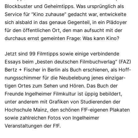
Blockbuster und Geheim­tipps. Was ur­sprüng­lich als
Service für “Kino zuhau­se” gedacht war, entwickelte
sich alsbald in das genaue Gegenteil, in ein Plädoyer
für den öffentlichen Ort, den man aufsucht mit der
durch­aus ernst gemeinten Frage: Was kann Kino?
Jetzt sind 99 Filmtipps sowie einige verbin­dende
Essays beim „besten deutschen Filmbuchverlag“ (FAZ)
Bertz + Fischer in Berlin als Buch erschienen, als Hoff­
nungs­schimmer für die Neubelebung jenes einzig­ar­
tigen Ortes zum Sehen und Hören. Das Buch der
Freunde Ingelheimer Filmkultur ist üppig bebildert,
unter anderem mit Grafiken von Stu­dieren­den der
Hochschule Mainz, den schönen F!F-eigenen Plakaten
sowie zahlreichen Fotos von Ingelheimer
Veranstaltungen der F!F.