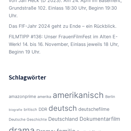
von Jan Heck (D 2023). Am 24. April im Basement,
Grundstraße 102. Einlass 18:30 Uhr, Beginn 19:30
Uhr.
Das F!F-Jahr 2024 geht zu Ende – ein Rückblick.
FILMTIPP #136: Unser FrauenFilmFest im Alten E-
Werk! 14. bis 16. November, Einlass jeweils 18 Uhr,
Beginn 19 Uhr.
Schlagwörter
amerikanisch
amazonprime
amerika
Berlin
deutsch
deutschefilme
DDR
britisch
biografie
Dokumentarfilm
Deutschland
Deutsche Geschichte
drama