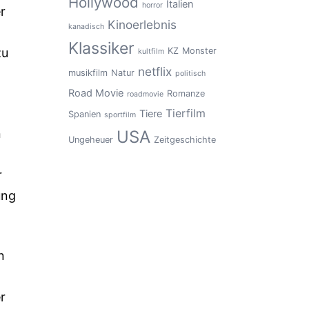
Hollywood
Italien
horror
r
Kinoerlebnis
kanadisch
Klassiker
zu
KZ
Monster
kultfilm
netflix
musikfilm
Natur
politisch
Road Movie
Romanze
roadmovie
Tierfilm
Tiere
Spanien
sportfilm
n
USA
Ungeheuer
Zeitgeschichte
r
ung
n
r