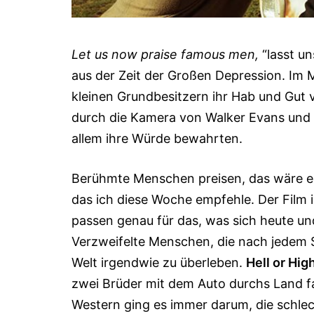
Let us now praise famous men,
“lasst un
aus der Zeit der Großen Depression. Im 
kleinen Grundbesitzern ihr Hab und Gut v
durch die Kamera von Walker Evans und 
allem ihre Würde be­wahr­ten.
Berühmte Menschen preisen, das wäre ein
das ich diese Woche empfehle. Der Film ist 
passen genau für das, was sich heute und
Verzweifelte Menschen, die nach jedem S
Welt irgendwie zu überleben.
Hell or Hig
zwei Brüder mit dem Auto durchs Land f
Western ging es immer da­rum, die schle