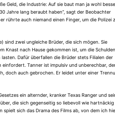
ße Geld, die Industrie: Auf sie baut man ja wohl besse
s 30 Jahre lang beraubt haben”, sagt der Beobach­ter
er rührte auch niemand einen Finger, um die Polizei 
) sind zwei ungleiche Brüder, die sich mögen. Sie
m Knast nach Hause gekommen ist, um die Schul­de
lasten. Dafür überfallen die Brüder stets Filialen der
einfordert. Tanner ist im­pul­siv und unberechbar, de
, doch auch ge­bro­chen. Er leidet unter einer Trenn
Gesetzes ein alternder, kranker Texas Ranger und sei
er, die sich gegenseitig so liebevoll wie hartnäckig
 spielt sich das Drama des Films ab, von dem ich hie