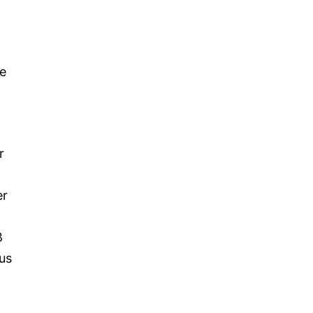
le
r
er
ß
us