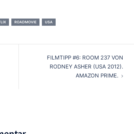
LIX
ROADMOVIE
USA
n
FILMTIPP #6: ROOM 237 VON
RODNEY ASHER (USA 2012).
AMAZON PRIME.
mentar