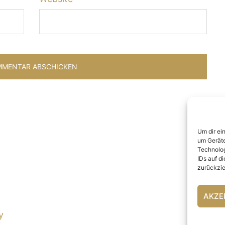
Um dir ei
um Geräte
Technolog
IDs auf d
zurückzie
AKZE
y