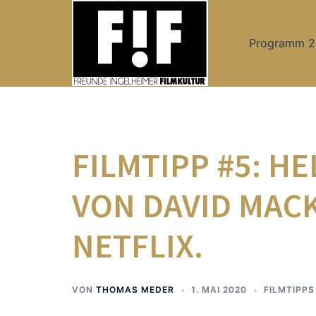
Zum
Inhalt
Programm 
springen
FILMTIPP #5: H
VON DAVID MACK
NETFLIX.
VON
THOMAS MEDER
1. MAI 2020
FILMTIPPS