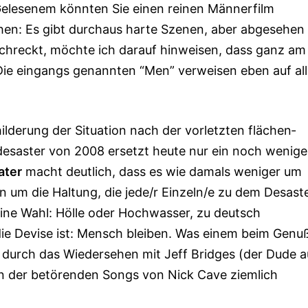
Gelesenem könnten Sie einen rei­nen Männerfilm
hen: Es gibt durchaus harte Szenen, aber abgesehen
hreckt, möchte ich darauf hinweisen, dass ganz am
Die eingangs genannten “Men” verweisen eben auf al
ilderung der Situation nach der vorletzten flächen­
desaster von 2008 ersetzt heute nur ein noch wenige
ater
macht deutlich, dass es wie damals weniger um
 um die Haltung, die jede/r Einzeln/e zu dem Desast
eine Wahl: Hölle oder Hochwasser, zu deutsch
 die Devise ist: Mensch bleiben. Was einem beim Genu
 durch das Wiedersehen mit Jeff Bridges (der Dude a
 der betörenden Songs von Nick Cave ziemlich