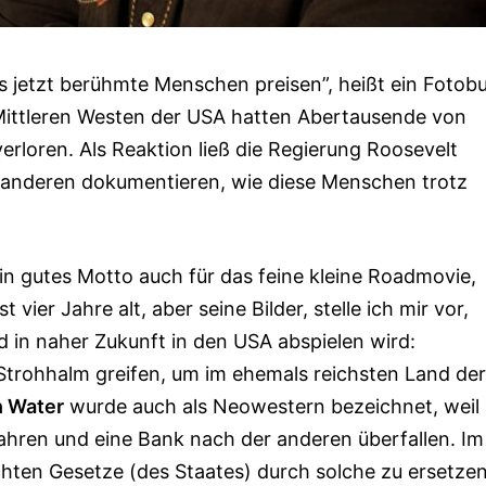
s jetzt berühmte Menschen preisen”, heißt ein Fotob
Mittleren Westen der USA hatten Aber­tausende von
erloren. Als Reaktion ließ die Regie­rung Roosevelt
anderen doku­men­tieren, wie diese Menschen trotz
 gutes Motto auch für das feine kleine Road­movie,
vier Jahre alt, aber seine Bilder, stel­le ich mir vor,
 in naher Zukunft in den USA ab­spie­len wird:
trohhalm greifen, um im ehe­mals reichsten Land der
h Water
wurde auch als Neowestern bezeichnet, weil
ahren und eine Bank nach der anderen überfallen. Im
chten Gesetze (des Staates) durch solche zu ersetzen