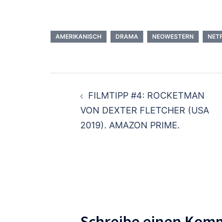
AMERIKANISCH
DRAMA
NEOWESTERN
NETF
Beitragsnavigatio
FILMTIPP #4: ROCKETMAN
VON DEXTER FLETCHER (USA
2019). AMAZON PRIME.
Schreibe einen Kom