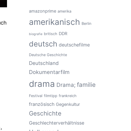
amazonprime
amerika
amerikanisch
uch
Berlin
DDR
britisch
biografie
deutsch
deutschefilme
Deutsche Geschichte
Deutschland
Dokumentarfilm
drama
familie
Drama;
Festival
filmtipp
frankreich
französisch
Gegenkultur
Geschichte
Geschlechterverhältnisse
,