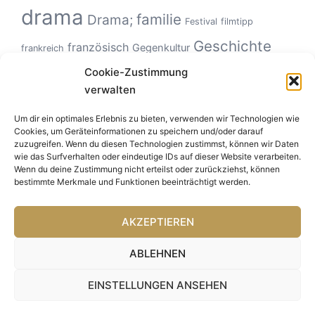
drama
familie
Drama;
Festival
filmtipp
Geschichte
französisch
Gegenkultur
frankreich
Hollywood
Geschlechterverhältnisse
Cookie-Zustimmung
Italien
horror
verwalten
Klassiker
Kinoerlebnis
KZ
Monster
kanadisch
kultfilm
netflix
Um dir ein optimales Erlebnis zu bieten, verwenden wir Technologien wie
Road Movie
musikfilm
Natur
politisch
roadmovie
Cookies, um Geräteinformationen zu speichern und/oder darauf
USA
Tierfilm
zuzugreifen. Wenn du diesen Technologien zustimmst, können wir Daten
Tiere
Romanze
Spanien
Ungeheuer
sportfilm
wie das Surfverhalten oder eindeutige IDs auf dieser Website verarbeiten.
Zeitgeschichte
Wenn du deine Zustimmung nicht erteilst oder zurückziehst, können
bestimmte Merkmale und Funktionen beeinträchtigt werden.
AKZEPTIEREN
ABLEHNEN
EINSTELLUNGEN ANSEHEN
© 2026 F!F. Stolz präsentiert von
Sydney