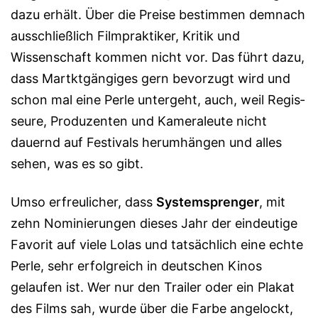
dazu erhält. Über die Preise be­stim­men demnach
ausschließlich Filmprak­ti­ker, Kritik und
Wissenschaft kommen nicht vor. Das führt dazu,
dass Martkt­gän­gi­ges gern bevorzugt wird und
schon mal eine Perle untergeht, auch, weil Regis­
seu­re, Produzenten und Kamera­leute nicht
dauernd auf Fe­sti­vals herum­hängen und alles
sehen, was es so gibt.
Umso er­freu­li­cher, dass
Systemsprenger
, mit
zehn Nominierungen dieses Jahr der ein­deu­tige
Fa­vorit auf viele Lolas und tatsächlich eine echte
Perle, sehr er­folgreich in deutschen Kinos
gelaufen ist. Wer nur den Trailer oder ein Plakat
des Films sah, wurde über die Farbe angelockt,