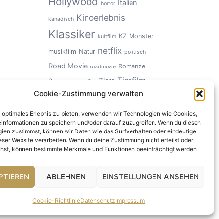
Hollywood
Italien
horror
Kinoerlebnis
kanadisch
Klassiker
KZ
Monster
kultfilm
netflix
musikfilm
Natur
politisch
Road Movie
Romanze
roadmovie
Tierfilm
Tiere
Spanien
sportfilm
Cookie-Zustimmung verwalten
USA
Ungeheuer
Zeitgeschichte
n optimales Erlebnis zu bieten, verwenden wir Technologien wie Cookies,
informationen zu speichern und/oder darauf zuzugreifen. Wenn du diesen
ien zustimmst, können wir Daten wie das Surfverhalten oder eindeutige
ieser Website verarbeiten. Wenn du deine Zustimmung nicht erteilst oder
hst, können bestimmte Merkmale und Funktionen beeinträchtigt werden.
PTIEREN
ABLEHNEN
EINSTELLUNGEN ANSEHEN
Cookie-Richtlinie
Datenschutz
Impressum