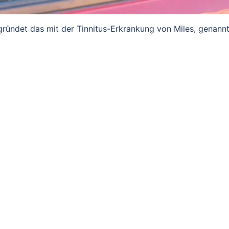
ründet das mit der Tin­nitus-Er­kran­kung von Miles, genann