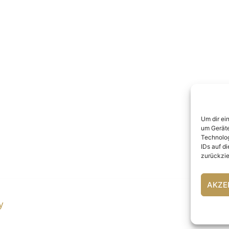
Um dir ei
um Geräte
Technolog
IDs auf d
zurückzie
AKZE
y