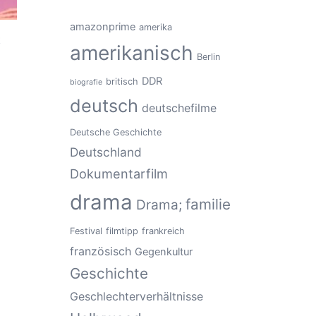
amazonprime
amerika
t
amerikanisch
Berlin
DDR
britisch
biografie
deutsch
deutschefilme
Deutsche Geschichte
Deutschland
Dokumentarfilm
drama
familie
Drama;
Festival
filmtipp
frankreich
französisch
Gegenkultur
Geschichte
Geschlechterverhältnisse