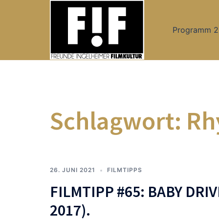
Zum
Inhalt
Programm 
springen
Schlagwort:
Rh
26. JUNI 2021
FILMTIPPS
FILMTIPP #65: BABY DR
2017).