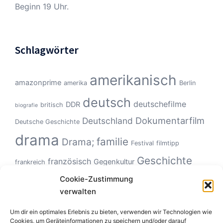
Beginn 19 Uhr.
Schlagwörter
amerikanisch
amazonprime
amerika
Berlin
deutsch
deutschefilme
DDR
britisch
biografie
Dokumentarfilm
Deutschland
Deutsche Geschichte
drama
familie
Drama;
Festival
filmtipp
Geschichte
französisch
Gegenkultur
frankreich
Hollywood
Geschlechterverhältnisse
Italien
Cookie-Zustimmung
horror
verwalten
Klassiker
Kinoerlebnis
KZ
Monster
kanadisch
kultfilm
netflix
Road Movie
Um dir ein optimales Erlebnis zu bieten, verwenden wir Technologien wie
musikfilm
Natur
politisch
roadmovie
Cookies, um Geräteinformationen zu speichern und/oder darauf