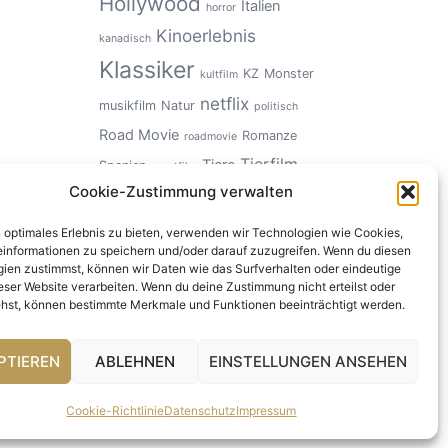
Hollywood
Italien
horror
Kinoerlebnis
kanadisch
Klassiker
KZ
Monster
kultfilm
netflix
musikfilm
Natur
politisch
Road Movie
Romanze
roadmovie
Tierfilm
Tiere
Spanien
sportfilm
Cookie-Zustimmung verwalten
USA
Ungeheuer
Zeitgeschichte
n optimales Erlebnis zu bieten, verwenden wir Technologien wie Cookies,
informationen zu speichern und/oder darauf zuzugreifen. Wenn du diesen
ien zustimmst, können wir Daten wie das Surfverhalten oder eindeutige
ieser Website verarbeiten. Wenn du deine Zustimmung nicht erteilst oder
hst, können bestimmte Merkmale und Funktionen beeinträchtigt werden.
PTIEREN
ABLEHNEN
EINSTELLUNGEN ANSEHEN
Cookie-Richtlinie
Datenschutz
Impressum