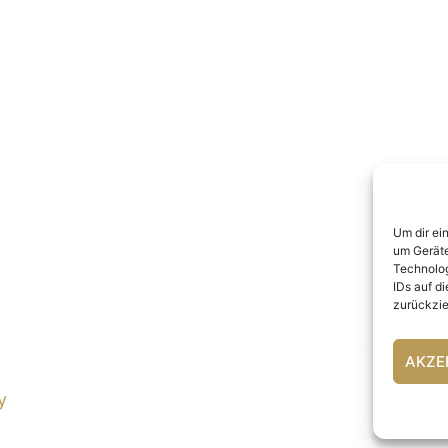
Um dir ei
um Geräte
Technolog
IDs auf d
zurückzie
AKZE
y