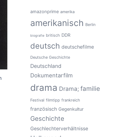
amazonprime
amerika
amerikanisch
Berlin
DDR
britisch
biografie
deutsch
deutschefilme
Deutsche Geschichte
Deutschland
Dokumentarfilm
n
drama
familie
Drama;
Festival
filmtipp
frankreich
französisch
Gegenkultur
Geschichte
Geschlechterverhältnisse