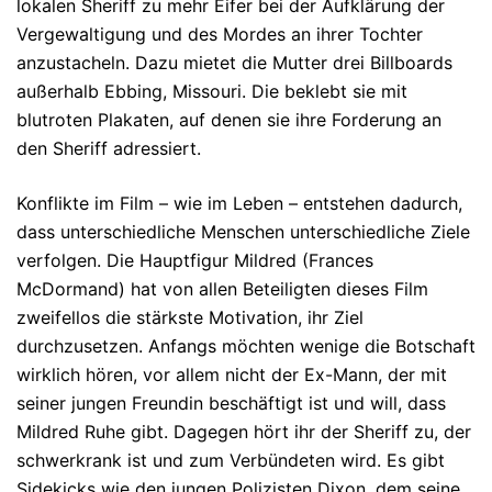
lokalen Sheriff zu mehr Eifer bei der Aufklä­rung der
Vergewaltigung und des Mordes an ihrer Tochter
anzustacheln. Dazu mie­tet die Mutter drei Billboards
außerhalb Ebbing, Missouri. Die be­klebt sie mit
blutroten Plaka­ten, auf denen sie ihre Forderung an
den Sheriff adressiert.
Konflikte im Film – wie im Leben – entstehen dadurch,
dass unter­schied­liche Menschen unterschiedliche Ziele
verfolgen. Die Hauptfigur Mildred (Frances
McDormand) hat von allen Beteiligten dieses Film
zweifellos die stärkste Mo­tivation, ihr Ziel
durchzusetzen. Anfangs möchten wenige die Botschaft
wirk­lich hören, vor allem nicht der Ex-Mann, der mit
sei­ner jungen Freundin beschäf­tigt ist und will, dass
Mildred Ruhe gibt. Dagegen hört ihr der Sheriff zu, der
schwer­krank ist und zum Verbündeten wird. Es gibt
Sidekicks wie den jungen Po­li­zi­sten Dixon, dem seine