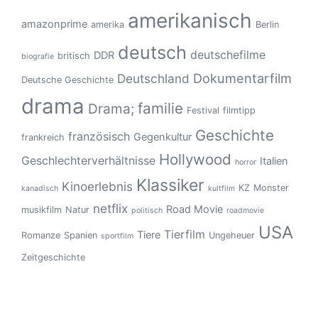
amerikanisch
amazonprime
amerika
Berlin
deutsch
deutschefilme
DDR
britisch
biografie
Dokumentarfilm
Deutschland
Deutsche Geschichte
drama
familie
Drama;
Festival
filmtipp
Geschichte
französisch
Gegenkultur
frankreich
Hollywood
Geschlechterverhältnisse
Italien
horror
Klassiker
Kinoerlebnis
KZ
Monster
kanadisch
kultfilm
netflix
Road Movie
musikfilm
Natur
politisch
roadmovie
USA
Tierfilm
Tiere
Romanze
Spanien
Ungeheuer
sportfilm
Zeitgeschichte