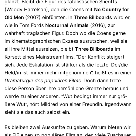
glänzt. Bleibt die Figur des fa­ta­li­sti­schen Sheriffs
(Woody Harrelson), den die Coens mit
No Country for
Old Men
(2007) einführten. In
Three Billboards
wird er,
wie in Tom Fords
Noctur
nal
Animals
(2016), zur
wahrhaft tra­gischen Figur. Doch wo die Coens gerne
im kinematographischen Exzess ausrutschen, weil sie
all ihre Mit­tel ausreizen, bleibt
Three Billboards
im
Korsett eines Main­streamfilms. “Der Konflikt steigert
sich. Jede Eskalation ist stärker als die letzte. Der/die
Held/in ist immer mehr mitge­nom­men”, heißt es in einer
Dra­maturgie des populären Films
. Doch dann trete
diese Person über ihre per­sönliche Grenze heraus und
werde zu einer anderen. “Wut be­dingt immer nur grö­
ßere Wut”, hört Mildred von einer Freundin. Irgendwann
sieht sie das auch selbst ein.
Es bleiben zwei Auskünfte zu geben. Warum bieten wir
als F!F einen so po­pulären Film an, den viele Zuschauer