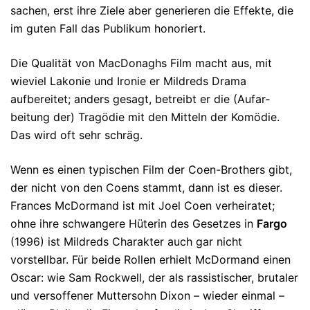
sachen, erst ihre Zie­le aber ge­nerieren die Effekte, die
im guten Fall das Publikum honoriert.
Die Qualität von MacDonaghs Film macht aus, mit
wieviel Lakonie und Ironie er Mildreds Drama
aufbereitet; anders gesagt, betreibt er die (Auf­ar­
beitung der) Tragödie mit den Mitteln der Ko­mö­die.
Das wird oft sehr schräg.
Wenn es einen typischen Film der Coen-Brothers gibt,
der nicht von den Coens stammt, dann ist es dieser.
Frances McDormand ist mit Joel Coen ver­heiratet;
ohne ihre schwangere Hüterin des Gesetzes in
Fargo
(1996) ist Mil­d­reds Charakter auch gar nicht
vorstellbar. Für beide Rollen erhielt McDor­mand einen
Oscar: wie Sam Rockwell, der als ras­sistischer, bru­taler
und ver­sof­fe­ner Muttersohn Dixon – wieder einmal –