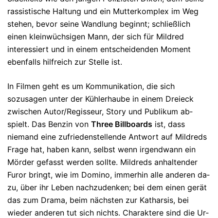
rassistische Hal­tung und ein Mutter­kom­plex im Weg
stehen, bevor seine Wandlung beginnt; schließlich
einen klein­wüch­sigen Mann, der sich für Mildred
interessiert und in einem entscheidenden Moment
ebenfalls hilfreich zur Stelle ist.
In Filmen geht es um Kommunikation, die sich
sozusagen unter der Küh­ler­haube in einem Drei­eck
zwi­schen Au­tor/Re­gisseur, Story und Publi­kum ab­
spielt. Das Benzin von
Three Bill­boards
ist, dass
niemand eine zu­frieden­stel­lende Antwort auf Mil­dreds
Frage hat, haben kann, selbst wenn irgend­wann ein
Mörder gefasst wer­den sollte. Mil­dreds anhaltender
Furor bringt, wie im Domino, im­merhin alle anderen da­
zu, über ihr Leben nachzu­denken; bei dem einen ge­rät
das zum Drama, beim nächsten zur Katharsis, bei
wieder an­deren tut sich nichts. Charaktere sind die Ur­