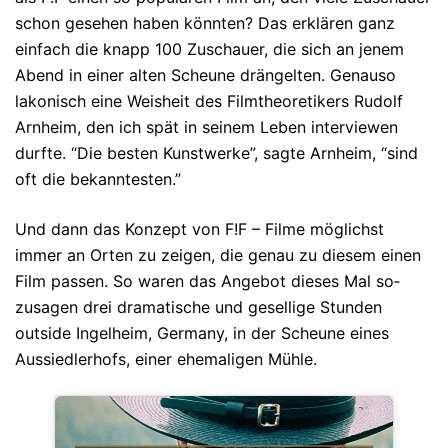
schon gesehen haben könnten? Das er­klären ganz
einfach die knapp 100 Zuschauer, die sich an jenem
Abend in ei­ner al­ten Scheu­ne drängelten. Genauso
lakonisch eine Weisheit des Film­the­oretikers Rudolf
Arn­heim, den ich spät in seinem Leben interview­en
durfte. “Die besten Kunstwerke”, sagte Arnheim, “sind
oft die bekanntesten.”
Und dann das Konzept von F!F – Filme möglichst
immer an Orten zu zeigen, die genau zu diesem einen
Film passen. So waren das Angebot dieses Mal so­
zusa­gen drei dra­ma­tische und gesellige Stunden
outside Ingelheim, Germany, in der Scheune eines
Aussiedlerhofs, einer ehemaligen Mühle.