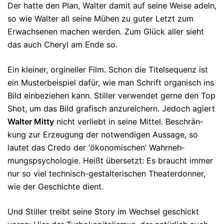
Der hatte den Plan, Wal­ter damit auf seine Weise adeln,
so wie Walter all seine Mühen zu guter Letzt zum
Erwachsenen machen wer­den. Zum Glück aller sieht
das auch Cheryl am Ende so.
Ein kleiner, orgineller Film. Schon die Ti­tel­sequenz ist
ein Muster­beispiel dafür, wie man Schrift organisch ins
Bild einbe­ziehen kann. Stiller verwendet gerne den Top
Shot, um das Bild grafisch anzu­rei­chern. Jedoch agiert
Wal­ter Mit­ty
nicht ­ver­liebt in seine Mit­tel. Beschrän­
kung zur Erzeugung der not­wen­digen Aussa­ge, so
lautet das Credo der ‘ökonomischen’ Wahrneh­
mungspsy­cho­lo­gie. Heißt übersetzt: Es braucht immer
nur so viel technisch-gestalteri­schen Theaterdonner,
wie der Geschichte dient.
Und Stiller treibt seine Story im Wechsel geschickt