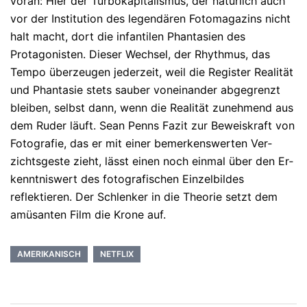
voran: Hier der Tur­bo­ka­pi­talismus, der natürlich auch
vor der Institution des legen­dä­ren Fo­to­magazins nicht
halt macht, dort die infantilen Phan­tasien des
Protagonisten. Dieser Wechsel, der Rhythmus, das
Tem­po über­zeu­gen jederzeit, weil die Register Realität
und Phan­tasie stets sau­ber voneinander abgegrenzt
bleiben, selbst dann, wenn die Rea­li­tät zunehmend aus
dem Ruder läuft. Sean Penns Fazit zur Beweiskraft von
Fotografie, das er mit einer bemer­kens­wer­ten Ver­
zichts­geste zieht, lässt einen noch einmal über den Er­
kennt­nis­wert des fo­togra­fischen Einzelbildes
reflektieren. Der Schlen­ker in die Theorie setzt dem
amüsanten Film die Krone auf.
AMERIKANISCH
NETFLIX