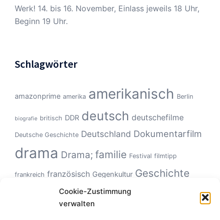
Werk! 14. bis 16. November, Einlass jeweils 18 Uhr,
Beginn 19 Uhr.
Schlagwörter
amerikanisch
amazonprime
amerika
Berlin
deutsch
deutschefilme
DDR
britisch
biografie
Dokumentarfilm
Deutschland
Deutsche Geschichte
drama
familie
Drama;
Festival
filmtipp
Geschichte
französisch
Gegenkultur
frankreich
Hollywood
Geschlechterverhältnisse
Cookie-Zustimmung
Italien
horror
verwalten
Klassiker
Kinoerlebnis
KZ
Monster
kanadisch
kultfilm