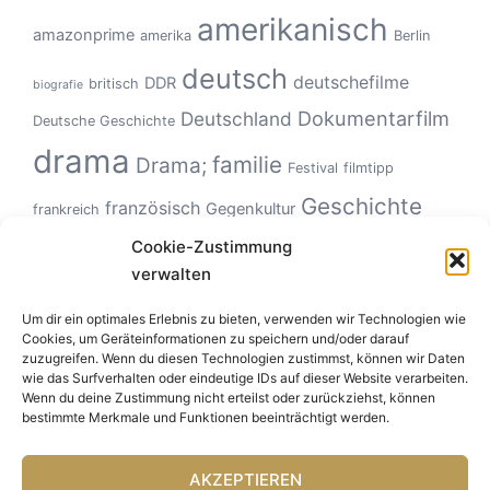
amerikanisch
amazonprime
amerika
Berlin
deutsch
deutschefilme
DDR
britisch
biografie
Dokumentarfilm
Deutschland
Deutsche Geschichte
drama
familie
Drama;
Festival
filmtipp
Geschichte
französisch
Gegenkultur
frankreich
Hollywood
Geschlechterverhältnisse
Cookie-Zustimmung
Italien
horror
verwalten
Klassiker
Kinoerlebnis
KZ
Monster
kanadisch
kultfilm
netflix
Um dir ein optimales Erlebnis zu bieten, verwenden wir Technologien wie
Road Movie
musikfilm
Natur
politisch
roadmovie
Cookies, um Geräteinformationen zu speichern und/oder darauf
USA
Tierfilm
zuzugreifen. Wenn du diesen Technologien zustimmst, können wir Daten
Tiere
Romanze
Spanien
Ungeheuer
sportfilm
wie das Surfverhalten oder eindeutige IDs auf dieser Website verarbeiten.
Zeitgeschichte
Wenn du deine Zustimmung nicht erteilst oder zurückziehst, können
bestimmte Merkmale und Funktionen beeinträchtigt werden.
AKZEPTIEREN