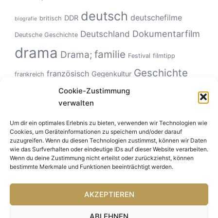
deutsch
deutschefilme
DDR
britisch
biografie
Dokumentarfilm
Deutschland
Deutsche Geschichte
drama
familie
Drama;
Festival
filmtipp
Geschichte
französisch
Gegenkultur
frankreich
Hollywood
Geschlechterverhältnisse
Cookie-Zustimmung
Italien
horror
verwalten
Klassiker
Kinoerlebnis
KZ
Monster
kanadisch
kultfilm
netflix
Um dir ein optimales Erlebnis zu bieten, verwenden wir Technologien wie
Road Movie
musikfilm
Natur
politisch
roadmovie
Cookies, um Geräteinformationen zu speichern und/oder darauf
USA
Tierfilm
zuzugreifen. Wenn du diesen Technologien zustimmst, können wir Daten
Tiere
Romanze
Spanien
Ungeheuer
sportfilm
wie das Surfverhalten oder eindeutige IDs auf dieser Website verarbeiten.
Zeitgeschichte
Wenn du deine Zustimmung nicht erteilst oder zurückziehst, können
bestimmte Merkmale und Funktionen beeinträchtigt werden.
AKZEPTIEREN
ABLEHNEN