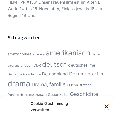
FILMTIPP #136: Unser FrauenFilmFest im Alten E-
Werk! 14. bis 16. November, Einlass jeweils 18 Uhr,
Beginn 19 Uhr.
Schlagwörter
amerikanisch
amazonprime
amerika
Berlin
deutsch
deutschefilme
DDR
britisch
biografie
Dokumentarfilm
Deutschland
Deutsche Geschichte
drama
familie
Drama;
Festival
filmtipp
Geschichte
französisch
Gegenkultur
frankreich
Hollywood
Geschlechterverhältnisse
Italien
Cookie-Zustimmung
horror
verwalten
Klassiker
Kinoerlebnis
KZ
Monster
kanadisch
kultfilm