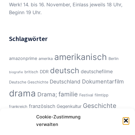
Werk! 14. bis 16. November, Einlass jeweils 18 Uhr,
Beginn 19 Uhr.
Schlagwörter
amerikanisch
amazonprime
amerika
Berlin
deutsch
deutschefilme
DDR
britisch
biografie
Dokumentarfilm
Deutschland
Deutsche Geschichte
drama
familie
Drama;
Festival
filmtipp
Geschichte
französisch
Gegenkultur
frankreich
Hollywood
Geschlechterverhältnisse
Cookie-Zustimmung
Italien
horror
verwalten
Klassiker
Kinoerlebnis
KZ
Monster
kanadisch
kultfilm