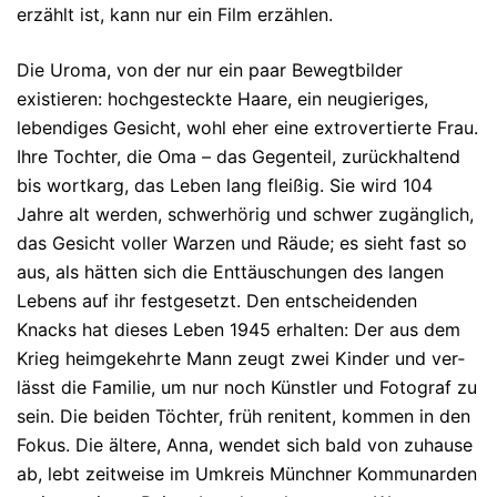
erzählt ist, kann nur ein Film erzählen.
Die Uroma, von der nur ein paar Bewegtbilder
existieren: hochgesteckte Haare, ein neu­gieriges,
lebendiges Gesicht, wohl eher eine extrovertierte Frau.
Ihre Tochter, die Oma – das Ge­gen­teil, zurückhaltend
bis wortkarg, das Leben lang fleißig. Sie wird 104
Jahre alt wer­den, schwerhörig und schwer zugänglich,
das Gesicht voller Warzen und Räude; es sieht fast so
aus, als hätten sich die Ent­täu­schun­gen des langen
Lebens auf ihr festgesetzt. Den entscheidenden
Knacks hat dieses Leben 1945 erhalten: Der aus dem
Krieg heim­gekehrte Mann zeugt zwei Kinder und ver­
lässt die Familie, um nur noch Künstler und Fo­to­graf zu
sein. Die beiden Töchter, früh renitent, kommen in den
Fokus. Die ältere, Anna, wendet sich bald von zuhause
ab, lebt zeit­weise im Um­kreis Münch­ner Kom­mu­narden