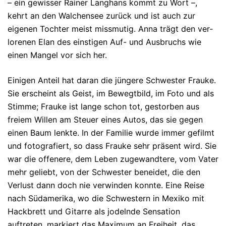
– ein ge­wisser Rainer Langhans kommt zu Wort –,
kehrt an den Walchen­see zu­rück und ist auch zur
eigenen Tochter meist miss­mu­tig. Anna trägt den ver­
lo­renen Elan des einstigen Auf- und Ausbruchs wie
einen Mangel vor sich her.
Einigen Anteil hat daran die jüngere Schwester Frauke.
Sie erscheint als Geist, im Be­wegtbild, im Foto und als
Stimme; Frauke ist lange schon tot, ge­stor­ben aus
freiem Wil­len am Steuer eines Autos, das sie gegen
einen Baum lenkte. In der Familie wurde im­mer gefilmt
und fotografiert, so dass Frauke sehr präsent wird. Sie
war die of­fenere, dem Le­ben zugewandtere, vom Vater
mehr geliebt, von der Schwester beneidet, die den
Verlust dann doch nie verwinden konnte. Eine Reise
nach Süd­amerika, wo die Schwe­stern in Me­xi­ko mit
Hackbrett und Gitarre als jodelnde Sensation
auftreten, markiert das Maximum an Freiheit, das