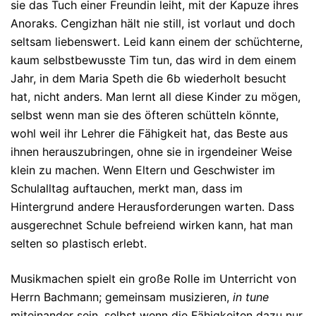
sie das Tuch einer Freundin leiht, mit der Kapuze ihres
Anoraks. Cengiz­han hält nie still, ist vorlaut und doch
seltsam liebenswert. Leid kann ei­nem der schüch­terne,
kaum selbstbewusste Tim tun, das wird in dem einem
Jahr, in dem Maria Speth die 6b wiederholt besucht
hat, nicht anders. Man lernt all diese Kin­der zu mögen,
selbst wenn man sie des öfteren schütteln könnte,
wohl weil ihr Lehrer die Fähigkeit hat, das Beste aus
ihnen herauszubringen, ohne sie in irgend­einer Weise
klein zu machen. Wenn Eltern und Geschwister im
Schulalltag auf­tau­chen, merkt man, dass im
Hintergrund andere Herausforderungen war­ten. Dass
aus­ge­rech­net Schule befreiend wirken kann, hat man
selten so plastisch erlebt.
Musikmachen spielt ein große Rolle im Unterricht von
Herrn Bachmann; gemein­sam musizieren,
in tune
miteinander sein, selbst wenn die Fähigkeiten dazu nur