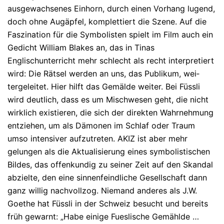
ausgewachsenes Einhorn, durch einen Vorhang lugend,
doch ohne Augäpfel, komplettiert die Sze­ne. Auf die
Faszination für die Symbolisten spielt im Film auch ein
Ge­dicht Wil­liam Blakes an, das in Tinas
Englischunterricht mehr schlecht als recht inter­pretiert
wird: Die Rätsel werden an uns, das Publi­kum, wei­
tergelei­tet. Hier hilft das Gemälde weiter. Bei Füssli
wird deut­lich, dass es um Mischwesen geht, die nicht
wirklich existieren, die sich der di­rek­ten Wahrneh­mung
entziehen, um als Dämonen im Schlaf oder Traum
umso inten­siver aufzutreten. AKIZ ist aber mehr
gelungen als die Ak­tualisierung eines symbolistischen
Bildes, das offen­kundig zu seiner Zeit auf den Skandal
abzielte, den eine sinnenfeind­liche Ge­sell­schaft dann
ganz willig nachvollzog. Niemand ande­res als J.W.
Goe­the hat Füssli in der Schweiz besucht und bereits
früh gewarnt: „Ha­be ei­ni­ge Fues­lische Gemählde …