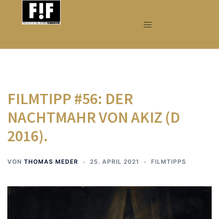
Zum
Inhalt
springen
FILMTIPP #56: DER
NACHTMAHR VON AKIZ (D
2016).
VON
THOMAS MEDER
25. APRIL 2021
FILMTIPPS