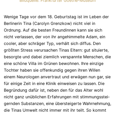
Bildquelle: Frankfurter Goethe-Museum
Wenige Tage vor dem 18. Geburtstag ist im Leben der
Berlinerin Tina (Carolyn Grenzkow) nicht viel in
Ordnung. Auf die besten Freundinnen kann sie sich
nicht verlassen, der von ihr angehimmelte Adam, ein
coo­ler, aber schräger Typ, verhält sich diffus. Den
größten Stress verursa­chen Tinas Eltern: gut situierte,
besorgte und dabei ziemlich verspannte Menschen, die
eine schöne Villa im Grü­nen bewohnen. Ihre einzige
Toch­ter haben sie offenkundig gegen ihren Willen
einem Neurologen an­vertraut und erwägen nun gar, sie
für einige Zeit in eine Klinik ein­wei­sen zu lassen. Die
Begründung dafür ist, neben den für das Alter wohl
nicht ganz unüblichen Erfahrungen mit stimmungsstei­
gernden Sub­stan­zen, eine übersteigerte Wahrnehmung,
die Tinas Umwelt nicht immer mit ihr teilt. So kommt