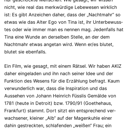
nicht, wie real das merkwürdige Lebe­we­sen wirklich
ist: Es gibt Anzeichen daher, dass der „Nachtmahr“ so
et­was wie das Alter Ego von Tina ist, ihr Unterbewuss­
tes oder wie immer man es nennen mag. Jeden­falls hat
Tina eine Wunde an derselben Stelle, an der dem
Nacht­mahr etwas angetan wird. Wenn er/es blutet,
blutet sie ebenfalls.
Ein Film, wie gesagt, mit einem Rätsel. Wir haben AKIZ
daher einge­laden und ihn nach seiner Idee und der
Funktion des Wesens für die Erzählung befragt. Kaum
verwunderlich war, dass die Inspiration und das
Aussehen von Johann Heinrich Füsslis Gemälde von
1781 (heute in Detroit) bzw. 1790/91 (Goethehaus,
Frankfurt) stammt. Dort sitzt ein ent­sprechend ver­
wachsener, kleiner „Alb“ auf der Magenkuhle einer
dahin gestreck­ten, schlafenden „weißen“ Frau; ein