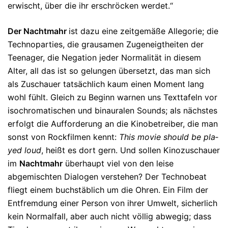
erwischt, über die ihr erschröcken werdet.“
Der Nachtmahr
ist dazu eine zeitgemäße Allegorie; die
Tech­no­parties, die grausamen Zugeneigtheiten der
Teenager, die Nega­tion je­der Nor­malität in diesem
Alter, all das ist so gelungen über­setzt, das man sich
als Zuschauer tatsächlich kaum einen Mo­ment lang
wohl­ fühlt. Gleich zu Beginn warnen uns Texttafeln vor
iso­chro­ma­ti­schen und bin­au­ralen Sounds; als nächstes
erfolgt die Auf­for­de­rung an die Kino­betrei­ber, die man
sonst von Rockfilmen kennt:
This mo­vie should be pla­
yed loud
, heißt es dort gern. Und sollen Ki­no­zuschauer
im
Nachtmahr
überhaupt viel von den leise
abgemischten Dialogen verstehen? Der Tech­no­beat
fliegt ei­nem buchstäblich um die Ohren. Ein Film der
Ent­fremdung einer Person von ihrer Umwelt, sicherlich
kein Nor­mal­fall, aber auch nicht völ­lig abwegig; dass