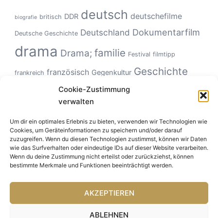
deutsch
deutschefilme
DDR
britisch
biografie
Dokumentarfilm
Deutschland
Deutsche Geschichte
drama
familie
Drama;
Festival
filmtipp
Geschichte
französisch
Gegenkultur
frankreich
Hollywood
Geschlechterverhältnisse
Cookie-Zustimmung
Italien
horror
verwalten
Klassiker
Kinoerlebnis
KZ
Monster
kanadisch
kultfilm
netflix
Um dir ein optimales Erlebnis zu bieten, verwenden wir Technologien wie
Road Movie
musikfilm
Natur
politisch
roadmovie
Cookies, um Geräteinformationen zu speichern und/oder darauf
USA
Tierfilm
zuzugreifen. Wenn du diesen Technologien zustimmst, können wir Daten
Tiere
Romanze
Spanien
Ungeheuer
sportfilm
wie das Surfverhalten oder eindeutige IDs auf dieser Website verarbeiten.
Zeitgeschichte
Wenn du deine Zustimmung nicht erteilst oder zurückziehst, können
bestimmte Merkmale und Funktionen beeinträchtigt werden.
AKZEPTIEREN
ABLEHNEN