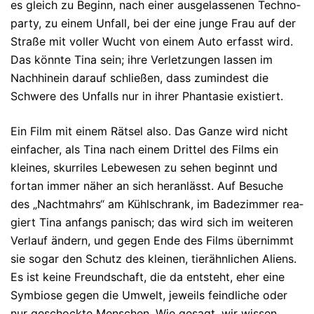
es gleich zu Beginn, nach einer ausgelas­senen Techno­
party, zu einem Unfall, bei der eine junge Frau auf der
Stra­ße mit voller Wucht von einem Auto erfasst wird.
Das könnte Tina sein; ihre Verlet­zungen lassen im
Nachhinein darauf schließen, dass zumindest die
Schwere des Unfalls nur in ihrer Phantasie existiert.
Ein Film mit einem Rätsel also. Das Ganze wird nicht
einfacher, als Ti­na nach einem Drittel des Films ein
kleines, skurriles Lebewesen zu se­hen beginnt und
fortan immer näher an sich heran­lässt. Auf Besuche
des „Nachtmahrs“ am Kühlschrank, im Badezimmer rea­
giert Tina anfangs panisch; das wird sich im weiteren
Verlauf ändern, und gegen Ende des Films übernimmt
sie sogar den Schutz des kleinen, tierähnlichen Aliens.
Es ist keine Freundschaft, die da entsteht, eher eine
Symbiose gegen die Umwelt, jeweils feindliche oder
nur geschockte Men­schen. Wie gesagt, wir wissen