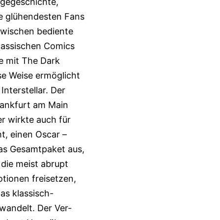
agegeschichte,
re glühendesten Fans
zwischen bediente
klassischen Comics
e mit The Dark
ese Weise ermöglicht
nterstellar. Der
rankfurt am Main
 wirkte auch für
t, einen Oscar –
das Gesamtpaket aus,
die meist abrupt
tionen freisetzen,
as klassisch-
wandelt. Der Ver­