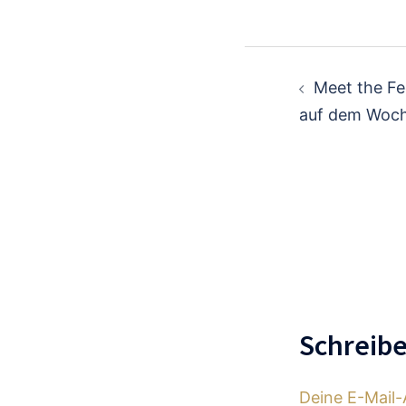
Beitragsn
Meet the Fe
auf dem Woc
Schreib
Deine E-Mail-