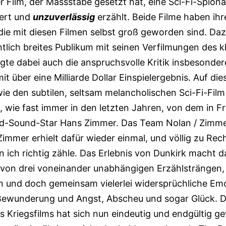
er Film, der Massstäbe gesetzt hat, eine Sci-Fi-Spion
iert und
unzuverlässig
erzählt. Beide Filme haben ih
die mit diesen Filmen selbst groß geworden sind. Da
tlich breites Publikum mit seinen Verfilmungen des 
gte dabei auch die anspruchsvolle Kritik insbesonder
it über eine Milliarde Dollar Einspielergebnis. Auf di
ie den subtilen, seltsam melancholischen Sci-Fi-Film I
wie fast immer in den letzten Jahren, von dem in F
-Sound-Star Hans Zimmer. Das Team Nolan / Zimmer
mmer erhielt dafür wieder einmal, und völlig zu Rech
 ich richtig zähle. Das Erlebnis von Dunkirk macht 
 von drei voneinander unabhängigen Erzählsträngen, 
 und doch gemeinsam vielerlei widersprüchliche Emo
 Bewunderung und Angst, Abscheu und sogar Glück. D
s Kriegsfilms hat sich nun eindeutig und endgültig ge