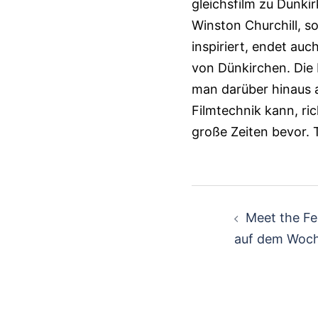
gleichs­film zu Dunk
Winston Churchill, s
inspiriert, endet auc
von Dünkirchen. Die
man darüber hinaus 
Filmtechnik kann, ri
große Zeiten bevor.
Beitragsn
Meet the Fe
auf dem Woc