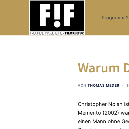
Zum
Inhalt
Programm 
springen
Warum D
VON
THOMAS MEDER
1
Christopher Nolan is
Memento (2002) war s
einen Mann ohne Gedä