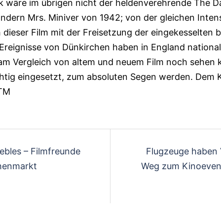
irk wäre im übrigen nicht der heldenvereh­rende The 
ondern Mrs. Miniver von 1942; von der gleichen Inten
h dieser Film mit der Freisetzung der eingekesselten 
 Ereignisse von Dünkirchen haben in England nationa
am Vergleich von altem und neuem Film noch sehen k
chtig eingesetzt, zum absoluten Segen werden. Dem 
 TM
avigation
ebles – Filmfreunde
Flugzeuge haben 
henmarkt
Weg zum Kinoeven