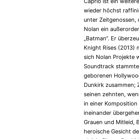
Caprio ist ein weiter
wieder höchst raffin
unter Zeitgenossen, 
Nolan ein außerorden
„Batman“. Er überzeu
Knight Rises (2013) m
sich Nolan Projekte w
Soundtrack stammte, 
geborenen Hollywood
Dunkirk zusammen; Zi
seinen zehnten, wenn
in einer Komposition
ineinander übergehen
Grauen und Mitleid,
heroische Gesicht de